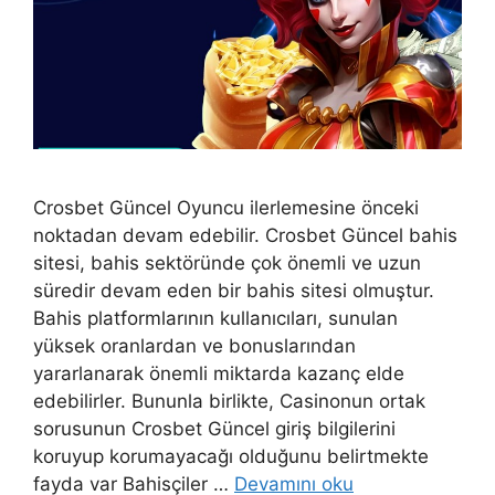
Crosbet Güncel Oyuncu ilerlemesine önceki
noktadan devam edebilir. Crosbet Güncel bahis
sitesi, bahis sektöründe çok önemli ve uzun
süredir devam eden bir bahis sitesi olmuştur.
Bahis platformlarının kullanıcıları, sunulan
yüksek oranlardan ve bonuslarından
yararlanarak önemli miktarda kazanç elde
edebilirler. Bununla birlikte, Casinonun ortak
sorusunun Crosbet Güncel giriş bilgilerini
koruyup korumayacağı olduğunu belirtmekte
fayda var Bahisçiler …
Devamını oku