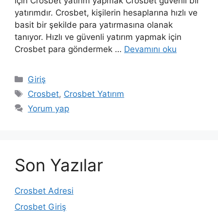
için Crosbet yatırım yapmak Crosbet güvenli bir
yatırımdır. Crosbet, kişilerin hesaplarına hızlı ve
basit bir şekilde para yatırmasına olanak
tanıyor. Hızlı ve güvenli yatırım yapmak için
Crosbet para göndermek …
Devamını oku
Kategoriler
Giriş
Etiketler
Crosbet
,
Crosbet Yatırım
Yorum yap
Son Yazılar
Crosbet Adresi
Crosbet Giriş