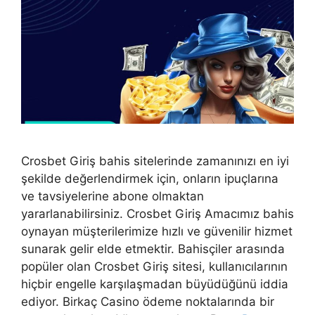
Crosbet Giriş bahis sitelerinde zamanınızı en iyi
şekilde değerlendirmek için, onların ipuçlarına
ve tavsiyelerine abone olmaktan
yararlanabilirsiniz. Crosbet Giriş Amacımız bahis
oynayan müşterilerimize hızlı ve güvenilir hizmet
sunarak gelir elde etmektir. Bahisçiler arasında
popüler olan Crosbet Giriş sitesi, kullanıcılarının
hiçbir engelle karşılaşmadan büyüdüğünü iddia
ediyor. Birkaç Casino ödeme noktalarında bir