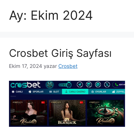
Ay:
Ekim 2024
Crosbet Giriş Sayfası
Ekim 17, 2024
yazar
Crosbet