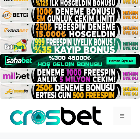
İçeriğe
atla
Menü