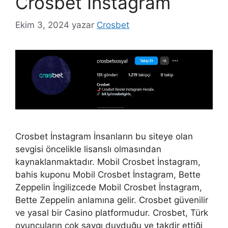
Crosbet İnstagram
Ekim 3, 2024
yazar
Crosbet
Crosbet İnstagram İnsanların bu siteye olan
sevgisi öncelikle lisanslı olmasından
kaynaklanmaktadır. Mobil Crosbet İnstagram,
bahis kuponu Mobil Crosbet İnstagram, Bette
Zeppelin İngilizcede Mobil Crosbet İnstagram,
Bette Zeppelin anlamına gelir. Crosbet güvenilir
ve yasal bir Casino platformudur. Crosbet, Türk
oyuncuların çok saygı duyduğu ve takdir ettiği