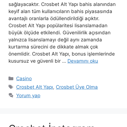
sağlayacaktır. Crosbet Alt Yapı bahis alanından
keyif alan tüm kullanıcıların bahis piyasasında
avantajlı oranlarla ödüllendirildiği açıktır.
Crosbet Alt Yapı popülaritesi lisanslamadan
büyük ölçüde etkilendi. Güvenilirlik açısından
yalnızca lisanslamayı değil aynı zamanda
kurtarma sürecini de dikkate almak çok
önemlidir. Crosbet Alt Yapı, bonus işlemlerinde
kusursuz ve güvenli bir …
Devamını oku
Kategoriler
Casino
Etiketler
Crosbet Alt Yapı
,
Crosbet Üye Olma
Yorum yap