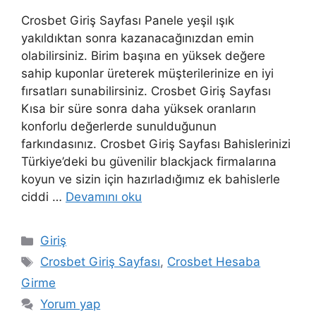
Crosbet Giriş Sayfası Panele yeşil ışık
yakıldıktan sonra kazanacağınızdan emin
olabilirsiniz. Birim başına en yüksek değere
sahip kuponlar üreterek müşterilerinize en iyi
fırsatları sunabilirsiniz. Crosbet Giriş Sayfası
Kısa bir süre sonra daha yüksek oranların
konforlu değerlerde sunulduğunun
farkındasınız. Crosbet Giriş Sayfası Bahislerinizi
Türkiye’deki bu güvenilir blackjack firmalarına
koyun ve sizin için hazırladığımız ek bahislerle
ciddi …
Devamını oku
Kategoriler
Giriş
Etiketler
Crosbet Giriş Sayfası
,
Crosbet Hesaba
Girme
Yorum yap