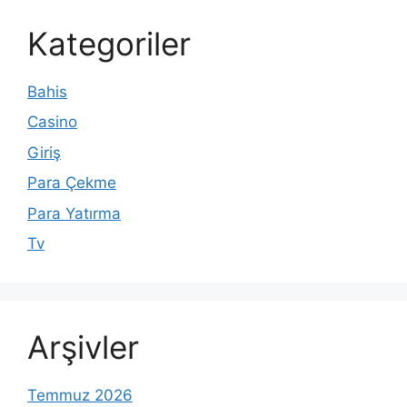
Kategoriler
Bahis
Casino
Giriş
Para Çekme
Para Yatırma
Tv
Arşivler
Temmuz 2026