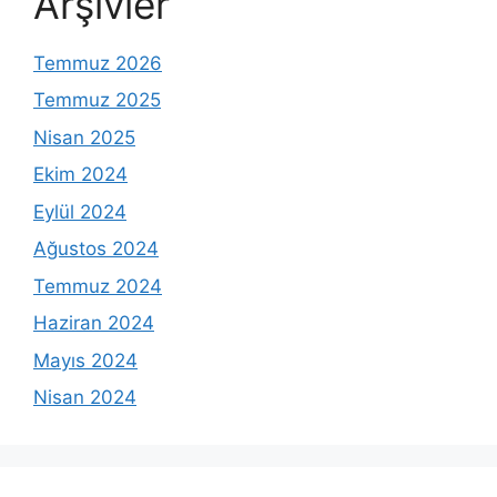
Arşivler
Temmuz 2026
Temmuz 2025
Nisan 2025
Ekim 2024
Eylül 2024
Ağustos 2024
Temmuz 2024
Haziran 2024
Mayıs 2024
Nisan 2024