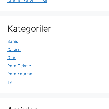
Crosbet Güvenilir Mi
Kategoriler
Bahis
Casino
Giriş
Para Çekme
Para Yatırma
Tv