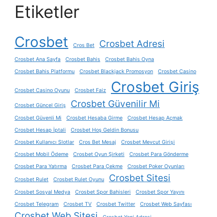
Etiketler
Crosbet
Crosbet Adresi
Cros Bet
Crosbet Ana Sayfa
Crosbet Bahis
Crosbet Bahis Oyna
Crosbet Bahis Platformu
Crosbet Blackjack Promosyon
Crosbet Casino
Crosbet Giriş
Crosbet Casino Oyunu
Crosbet Faiz
Crosbet Güvenilir Mi
Crosbet Güncel Giriş
Crosbet Güvenli Mi
Crosbet Hesaba Girme
Crosbet Hesap Açmak
Crosbet Hesap İptali
Crosbet Hoş Geldin Bonusu
Crosbet Kullanıcı Slotlar
Cros Bet Mesaj
Crosbet Mevcut Girişi
Crosbet Mobil Ödeme
Crosbet Oyun Şirketi
Crosbet Para Gönderme
Crosbet Para Yatırma
Crosbet Para Çekme
Crosbet Poker Oyunları
Crosbet Sitesi
Crosbet Rulet
Crosbet Rulet Oyunu
Crosbet Sosyal Medya
Crosbet Spor Bahisleri
Crosbet Spor Yayını
Crosbet Telegram
Crosbet TV
Crosbet Twitter
Crosbet Web Sayfası
Crosbet Web Sitesi