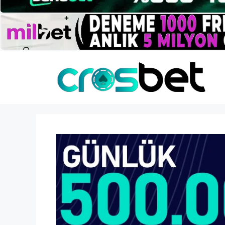
İçeriğe
atla