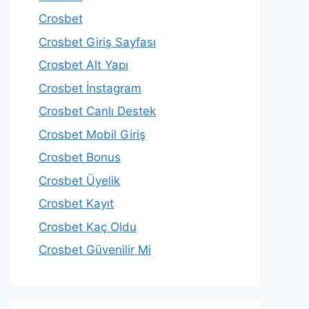
Crosbet
Crosbet Giriş Sayfası
Crosbet Alt Yapı
Crosbet İnstagram
Crosbet Canlı Destek
Crosbet Mobil Giriş
Crosbet Bonus
Crosbet Üyelik
Crosbet Kayıt
Crosbet Kaç Oldu
Crosbet Güvenilir Mi