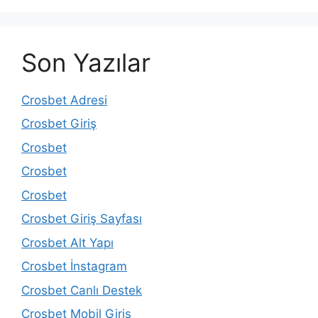
Son Yazılar
Crosbet Adresi
Crosbet Giriş
Crosbet
Crosbet
Crosbet
Crosbet Giriş Sayfası
Crosbet Alt Yapı
Crosbet İnstagram
Crosbet Canlı Destek
Crosbet Mobil Giriş