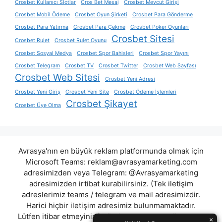
Crosbet Kullanıcı Slotlar
Cros Bet Mesaj
Crosbet Mevcut Girişi
Crosbet Mobil Ödeme
Crosbet Oyun Şirketi
Crosbet Para Gönderme
Crosbet Para Yatırma
Crosbet Para Çekme
Crosbet Poker Oyunları
Crosbet Sitesi
Crosbet Rulet
Crosbet Rulet Oyunu
Crosbet Sosyal Medya
Crosbet Spor Bahisleri
Crosbet Spor Yayını
Crosbet Telegram
Crosbet TV
Crosbet Twitter
Crosbet Web Sayfası
Crosbet Web Sitesi
Crosbet Yeni Adresi
Crosbet Yeni Giriş
Crosbet Yeni Site
Crosbet Ödeme İşlemleri
Crosbet Şikayet
Crosbet Üye Olma
Avrasya'nın en büyük reklam platformunda olmak için
Microsoft Teams:
reklam@avrasyamarketing.com
adresimizden veya Telegram: @Avrasyamarketing
adresimizden irtibat kurabilirsiniz. (Tek iletişim
adreslerimiz teams / telegram ve mail adresimizdir.
Harici hiçbir iletişim adresimiz bulunmamaktadır.
Lütfen itibar etmeyiniz.) Türkiye yasalarına göre 7258