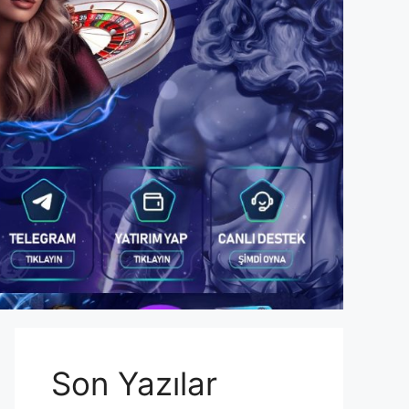
Son Yazılar