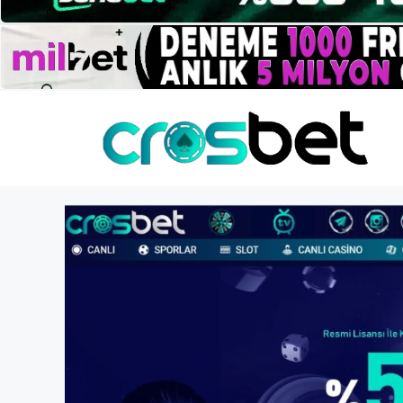
İçeriğe
atla