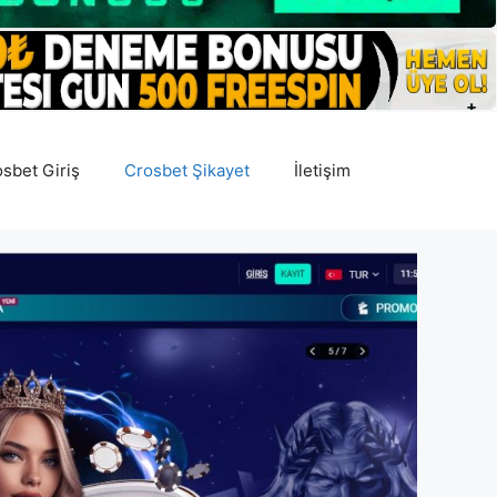
sbet Giriş
Crosbet Şikayet
İletişim