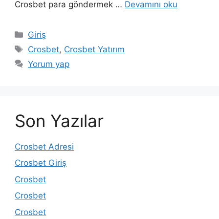
Crosbet para göndermek …
Devamını oku
Kategoriler
Giriş
Etiketler
Crosbet
,
Crosbet Yatırım
Yorum yap
Son Yazılar
Crosbet Adresi
Crosbet Giriş
Crosbet
Crosbet
Crosbet