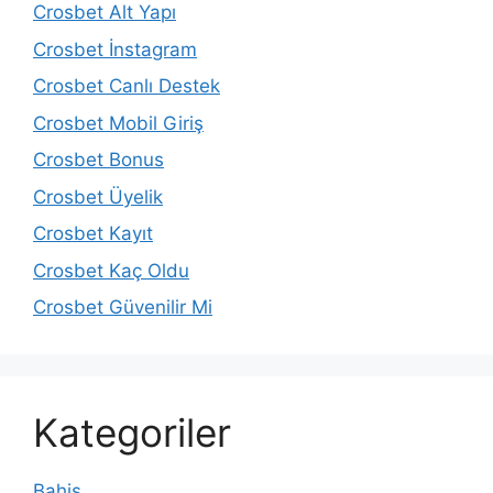
Crosbet Alt Yapı
Crosbet İnstagram
Crosbet Canlı Destek
Crosbet Mobil Giriş
Crosbet Bonus
Crosbet Üyelik
Crosbet Kayıt
Crosbet Kaç Oldu
Crosbet Güvenilir Mi
Kategoriler
Bahis