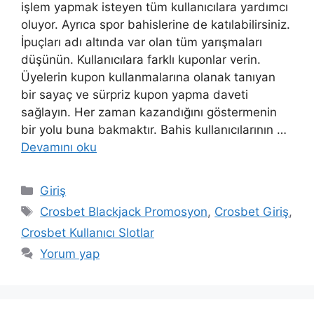
işlem yapmak isteyen tüm kullanıcılara yardımcı
oluyor. Ayrıca spor bahislerine de katılabilirsiniz.
İpuçları adı altında var olan tüm yarışmaları
düşünün. Kullanıcılara farklı kuponlar verin.
Üyelerin kupon kullanmalarına olanak tanıyan
bir sayaç ve sürpriz kupon yapma daveti
sağlayın. Her zaman kazandığını göstermenin
bir yolu buna bakmaktır. Bahis kullanıcılarının …
Devamını oku
Kategoriler
Giriş
Etiketler
Crosbet Blackjack Promosyon
,
Crosbet Giriş
,
Crosbet Kullanıcı Slotlar
Yorum yap