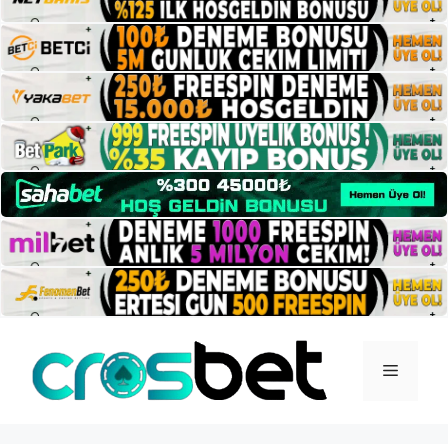
İçeriğe
atla
Menü