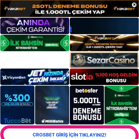
×
CROSBET GİRİŞ İÇİN TIKLAYINIZ!