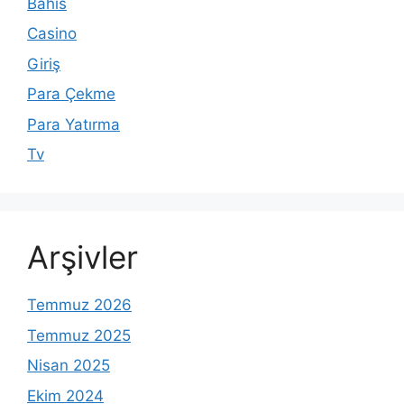
Bahis
Casino
Giriş
Para Çekme
Para Yatırma
Tv
Arşivler
Temmuz 2026
Temmuz 2025
Nisan 2025
Ekim 2024