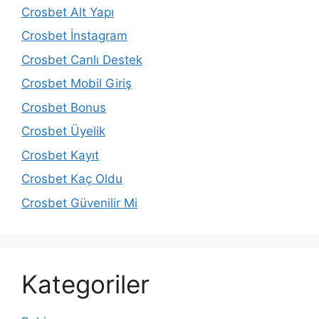
Crosbet Alt Yapı
Crosbet İnstagram
Crosbet Canlı Destek
Crosbet Mobil Giriş
Crosbet Bonus
Crosbet Üyelik
Crosbet Kayıt
Crosbet Kaç Oldu
Crosbet Güvenilir Mi
Kategoriler