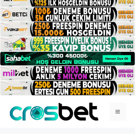
İçeriğe
atla
Menü