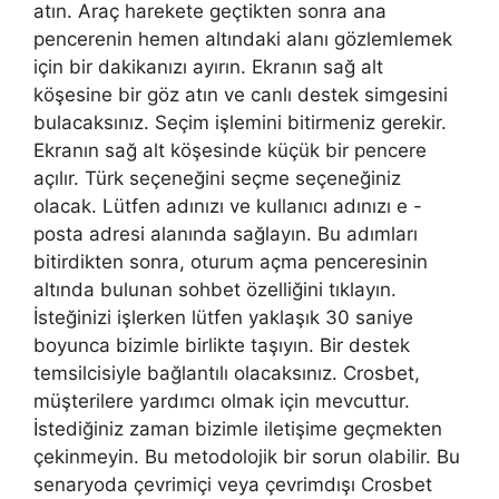
atın. Araç harekete geçtikten sonra ana
pencerenin hemen altındaki alanı gözlemlemek
için bir dakikanızı ayırın. Ekranın sağ alt
köşesine bir göz atın ve canlı destek simgesini
bulacaksınız. Seçim işlemini bitirmeniz gerekir.
Ekranın sağ alt köşesinde küçük bir pencere
açılır. Türk seçeneğini seçme seçeneğiniz
olacak. Lütfen adınızı ve kullanıcı adınızı e -
posta adresi alanında sağlayın. Bu adımları
bitirdikten sonra, oturum açma penceresinin
altında bulunan sohbet özelliğini tıklayın.
İsteğinizi işlerken lütfen yaklaşık 30 saniye
boyunca bizimle birlikte taşıyın. Bir destek
temsilcisiyle bağlantılı olacaksınız. Crosbet,
müşterilere yardımcı olmak için mevcuttur.
İstediğiniz zaman bizimle iletişime geçmekten
çekinmeyin. Bu metodolojik bir sorun olabilir. Bu
senaryoda çevrimiçi veya çevrimdışı Crosbet