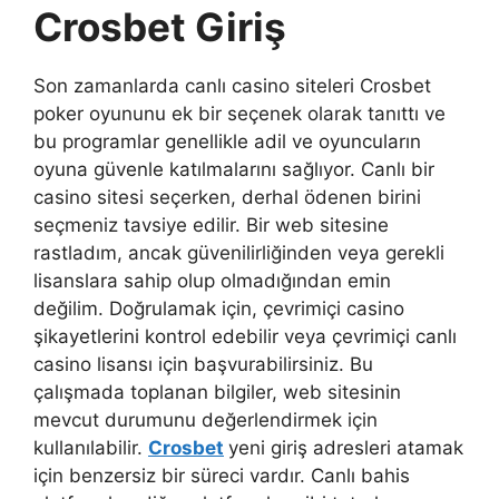
Crosbet Giriş
Son zamanlarda canlı casino siteleri Crosbet
poker oyununu ek bir seçenek olarak tanıttı ve
bu programlar genellikle adil ve oyuncuların
oyuna güvenle katılmalarını sağlıyor. Canlı bir
casino sitesi seçerken, derhal ödenen birini
seçmeniz tavsiye edilir. Bir web sitesine
rastladım, ancak güvenilirliğinden veya gerekli
lisanslara sahip olup olmadığından emin
değilim. Doğrulamak için, çevrimiçi casino
şikayetlerini kontrol edebilir veya çevrimiçi canlı
casino lisansı için başvurabilirsiniz. Bu
çalışmada toplanan bilgiler, web sitesinin
mevcut durumunu değerlendirmek için
kullanılabilir.
Crosbet
yeni giriş adresleri atamak
için benzersiz bir süreci vardır. Canlı bahis