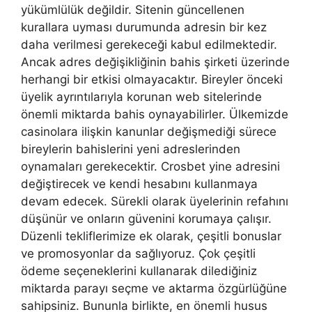
yükümlülük değildir. Sitenin güncellenen
kurallara uyması durumunda adresin bir kez
daha verilmesi gerekeceği kabul edilmektedir.
Ancak adres değişikliğinin bahis şirketi üzerinde
herhangi bir etkisi olmayacaktır. Bireyler önceki
üyelik ayrıntılarıyla korunan web sitelerinde
önemli miktarda bahis oynayabilirler. Ülkemizde
casinolara ilişkin kanunlar değişmediği sürece
bireylerin bahislerini yeni adreslerinden
oynamaları gerekecektir. Crosbet yine adresini
değiştirecek ve kendi hesabını kullanmaya
devam edecek. Sürekli olarak üyelerinin refahını
düşünür ve onların güvenini korumaya çalışır.
Düzenli tekliflerimize ek olarak, çeşitli bonuslar
ve promosyonlar da sağlıyoruz. Çok çeşitli
ödeme seçeneklerini kullanarak dilediğiniz
miktarda parayı seçme ve aktarma özgürlüğüne
sahipsiniz. Bununla birlikte, en önemli husus