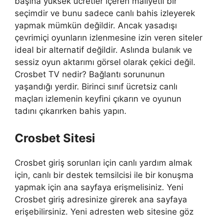
başına yüksek ücretler içeren maliyetli bir
seçimdir ve bunu sadece canlı bahis izleyerek
yapmak mümkün değildir. Ancak yasadışı
çevrimiçi oyunların izlenmesine izin veren siteler
ideal bir alternatif değildir. Aslında bulanık ve
sessiz oyun aktarımı görsel olarak çekici değil.
Crosbet TV nedir? Bağlantı sorununun
yaşandığı yerdir. Birinci sınıf ücretsiz canlı
maçları izlemenin keyfini çıkarın ve oyunun
tadını çıkarırken bahis yapın.
Crosbet Sitesi
Crosbet giriş sorunları için canlı yardım almak
için, canlı bir destek temsilcisi ile bir konuşma
yapmak için ana sayfaya erişmelisiniz. Yeni
Crosbet giriş adresinize girerek ana sayfaya
erişebilirsiniz. Yeni adresten web sitesine göz