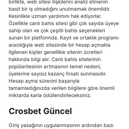
birlikte, web sitesi ilişkilerini analiz etmenin
basit bir iş olmadığını unutmamak önemlidir.
Kesinlikle uzman yardımını hak ediyorlar.
Özellikle canlı bahis sitesi gibi çok sayıda üyeye
sahip olan ve çok çeşitli bahis seçenekleri
sunan bir platformda. Kayıt ve ortaklık programı
aracılığıyla web sitesinde bir hesap açmakla
ilgilenen kişiler genellikle sitenin ücretleri
hakkında bilgi alır. Canlı bahis sitelerinin
popülaritesinin artmasının temel nedeni,
üyelerine sayısız kazanç fırsatı sunmasıdır.
Hesap açma sürecini başarıyla
tamamladığınızda verilen bilgilere göre önemli
miktarda karla ödüllendirileceksiniz.
Crosbet Güncel
Giriş yasağının uygulanmasının ardından bazı