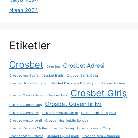
Nisan 2024
Etiketler
Crosbet
Crosbet Adresi
Cros Bet
Crosbet Ana Sayfa
Crosbet Bahis
Crosbet Bahis Oyna
Crosbet Bahis Platformu
Crosbet Blackjack Promosyon
Crosbet Casino
Crosbet Giriş
Crosbet Casino Oyunu
Crosbet Faiz
Crosbet Güvenilir Mi
Crosbet Güncel Giriş
Crosbet Güvenli Mi
Crosbet Hesaba Girme
Crosbet Hesap Açmak
Crosbet Hesap İptali
Crosbet Hoş Geldin Bonusu
Crosbet Kullanıcı Slotlar
Cros Bet Mesaj
Crosbet Mevcut Girişi
Crosbet Mobil Ödeme
Crosbet Oyun Şirketi
Crosbet Para Gönderme