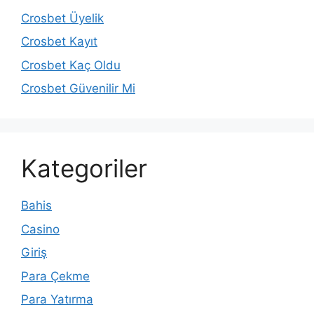
Crosbet Üyelik
Crosbet Kayıt
Crosbet Kaç Oldu
Crosbet Güvenilir Mi
Kategoriler
Bahis
Casino
Giriş
Para Çekme
Para Yatırma