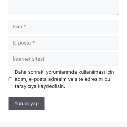
İsim
E-
posta
İnternet
sitesi
Daha sonraki yorumlarımda kullanılması için
adım, e-posta adresim ve site adresim bu
tarayıcıya kaydedilsin.