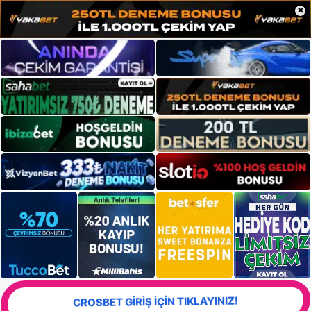
×
CROSBET GİRİŞ İÇİN TIKLAYINIZ!