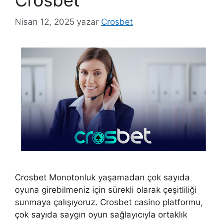
Nisan 12, 2025
yazar
Crosbet
Crosbet Monotonluk yaşamadan çok sayıda
oyuna girebilmeniz için sürekli olarak çeşitliliği
sunmaya çalışıyoruz. Crosbet casino platformu,
çok sayıda saygın oyun sağlayıcıyla ortaklık