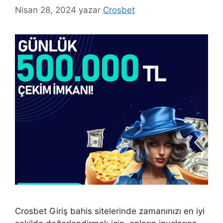
Nisan 28, 2024
yazar
Crosbet
Crosbet Giriş bahis sitelerinde zamanınızı en iyi