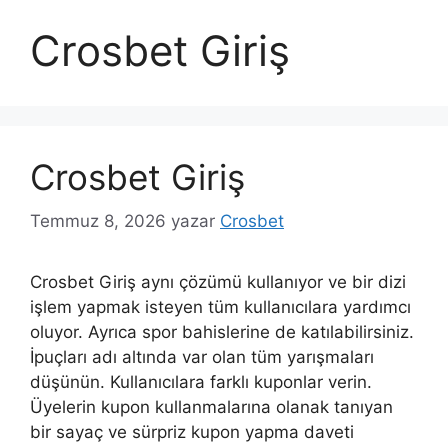
Crosbet Giriş
Crosbet Giriş
Temmuz 8, 2026
yazar
Crosbet
Crosbet Giriş aynı çözümü kullanıyor ve bir dizi
işlem yapmak isteyen tüm kullanıcılara yardımcı
oluyor. Ayrıca spor bahislerine de katılabilirsiniz.
İpuçları adı altında var olan tüm yarışmaları
düşünün. Kullanıcılara farklı kuponlar verin.
Üyelerin kupon kullanmalarına olanak tanıyan
bir sayaç ve sürpriz kupon yapma daveti