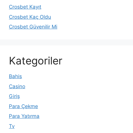
Crosbet Kayıt
Crosbet Kaç Oldu
Crosbet Güvenilir Mi
Kategoriler
Bahis
Casino
Giriş
Para Çekme
Para Yatırma
Tv