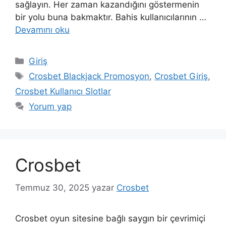
sağlayın. Her zaman kazandığını göstermenin
bir yolu buna bakmaktır. Bahis kullanıcılarının …
Devamını oku
Kategoriler
Giriş
Etiketler
Crosbet Blackjack Promosyon
,
Crosbet Giriş
,
Crosbet Kullanıcı Slotlar
Yorum yap
Crosbet
Temmuz 30, 2025
yazar
Crosbet
Crosbet oyun sitesine bağlı saygın bir çevrimiçi