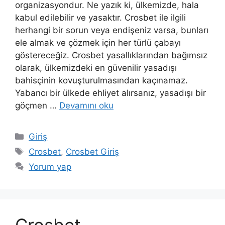
organizasyondur. Ne yazık ki, ülkemizde, hala
kabul edilebilir ve yasaktır. Crosbet ile ilgili
herhangi bir sorun veya endişeniz varsa, bunları
ele almak ve çözmek için her türlü çabayı
göstereceğiz. Crosbet yasallıklarından bağımsız
olarak, ülkemizdeki en güvenilir yasadışı
bahisçinin kovuşturulmasından kaçınamaz.
Yabancı bir ülkede ehliyet alırsanız, yasadışı bir
göçmen …
Devamını oku
Kategoriler
Giriş
Etiketler
Crosbet
,
Crosbet Giriş
Yorum yap
Crosbet