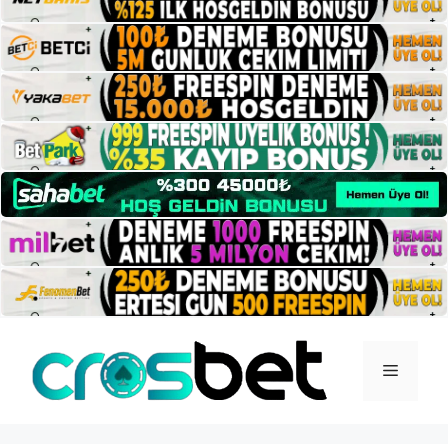
İçeriğe
atla
Menü