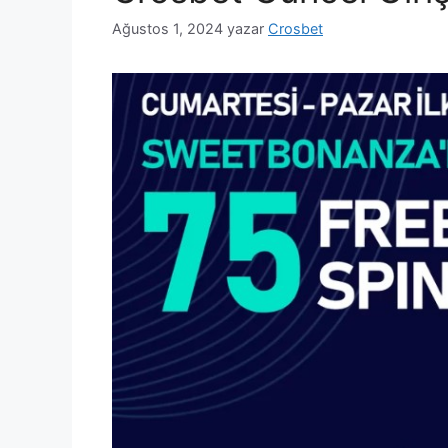
Ağustos 1, 2024
yazar
Crosbet