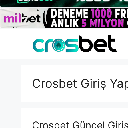
İçeriğe
atla
Crosbet Giriş Y
Crosbet Güncel Giri