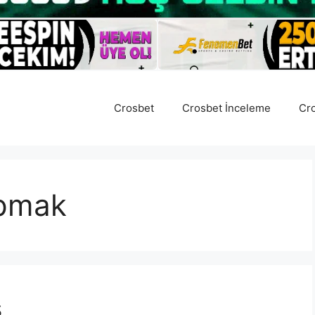
Crosbet
Crosbet İnceleme
Cro
apmak
ş