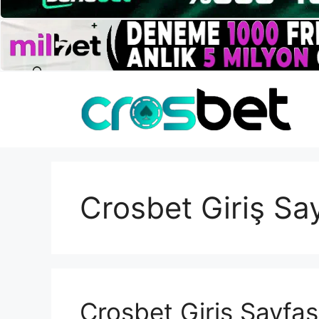
İçeriğe
atla
Crosbet Giriş Say
Crosbet Giriş Sayfas