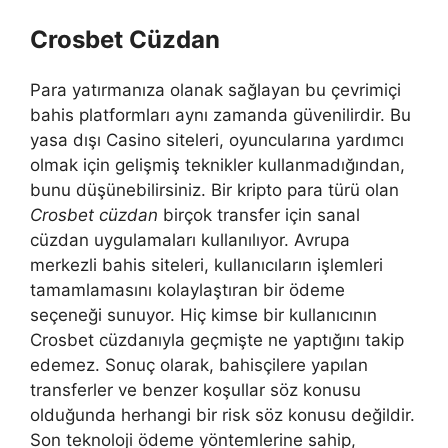
Crosbet Cüzdan
Para yatırmanıza olanak sağlayan bu çevrimiçi
bahis platformları aynı zamanda güvenilirdir. Bu
yasa dışı Casino siteleri, oyuncularına yardımcı
olmak için gelişmiş teknikler kullanmadığından,
bunu düşünebilirsiniz. Bir kripto para türü olan
Crosbet cüzdan
birçok transfer için sanal
cüzdan uygulamaları kullanılıyor. Avrupa
merkezli bahis siteleri, kullanıcıların işlemleri
tamamlamasını kolaylaştıran bir ödeme
seçeneği sunuyor. Hiç kimse bir kullanıcının
Crosbet cüzdanıyla geçmişte ne yaptığını takip
edemez. Sonuç olarak, bahisçilere yapılan
transferler ve benzer koşullar söz konusu
olduğunda herhangi bir risk söz konusu değildir.
Son teknoloji ödeme yöntemlerine sahip,