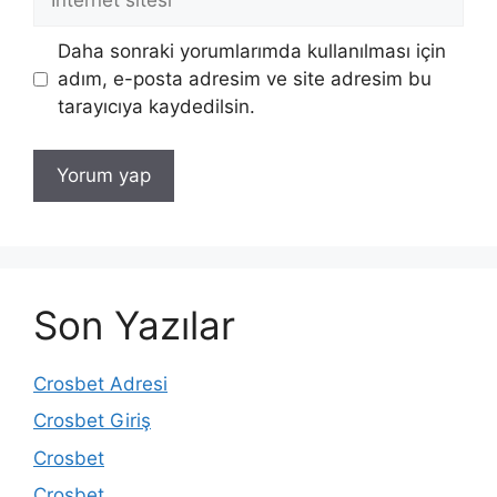
sitesi
Daha sonraki yorumlarımda kullanılması için
adım, e-posta adresim ve site adresim bu
tarayıcıya kaydedilsin.
Son Yazılar
Crosbet Adresi
Crosbet Giriş
Crosbet
Crosbet