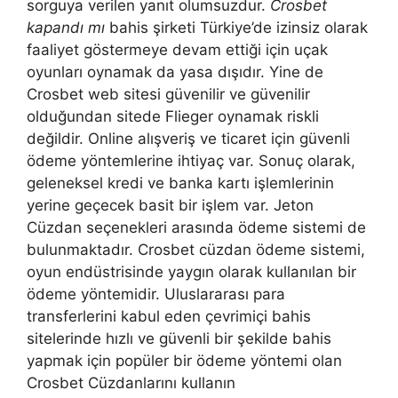
sorguya verilen yanıt olumsuzdur.
Crosbet
kapandı mı
bahis şirketi Türkiye’de izinsiz olarak
faaliyet göstermeye devam ettiği için uçak
oyunları oynamak da yasa dışıdır. Yine de
Crosbet web sitesi güvenilir ve güvenilir
olduğundan sitede Flieger oynamak riskli
değildir. Online alışveriş ve ticaret için güvenli
ödeme yöntemlerine ihtiyaç var. Sonuç olarak,
geleneksel kredi ve banka kartı işlemlerinin
yerine geçecek basit bir işlem var. Jeton
Cüzdan seçenekleri arasında ödeme sistemi de
bulunmaktadır. Crosbet cüzdan ödeme sistemi,
oyun endüstrisinde yaygın olarak kullanılan bir
ödeme yöntemidir. Uluslararası para
transferlerini kabul eden çevrimiçi bahis
sitelerinde hızlı ve güvenli bir şekilde bahis
yapmak için popüler bir ödeme yöntemi olan
Crosbet Cüzdanlarını kullanın