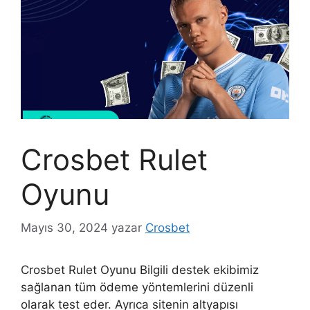
Crosbet Rulet
Oyunu
Mayıs 30, 2024
yazar
Crosbet
Crosbet Rulet Oyunu Bilgili destek ekibimiz
sağlanan tüm ödeme yöntemlerini düzenli
olarak test eder. Ayrıca sitenin altyapısı