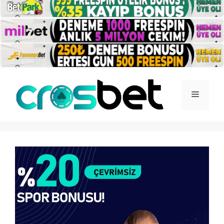
İçeriğe
atla
Menü