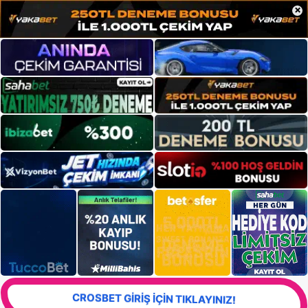
×
CROSBET GİRİŞ İÇİN TIKLAYINIZ!