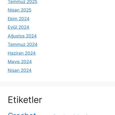
Temmuz 2025
Nisan 2025
Ekim 2024
Eylül 2024
Ağustos 2024
Temmuz 2024
Haziran 2024
Mayıs 2024
Nisan 2024
Etiketler