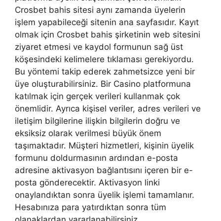
Crosbet bahis sitesi aynı zamanda üyelerin
işlem yapabileceği sitenin ana sayfasıdır. Kayıt
olmak için Crosbet bahis şirketinin web sitesini
ziyaret etmesi ve kaydol formunun sağ üst
köşesindeki kelimelere tıklaması gerekiyordu.
Bu yöntemi takip ederek zahmetsizce yeni bir
üye oluşturabilirsiniz. Bir Casino platformuna
katılmak için gerçek verileri kullanmak çok
önemlidir. Ayrıca kişisel veriler, adres verileri ve
iletişim bilgilerine ilişkin bilgilerin doğru ve
eksiksiz olarak verilmesi büyük önem
taşımaktadır. Müşteri hizmetleri, kişinin üyelik
formunu doldurmasının ardından e-posta
adresine aktivasyon bağlantısını içeren bir e-
posta gönderecektir. Aktivasyon linki
onaylandıktan sonra üyelik işlemi tamamlanır.
Hesabınıza para yatırdıktan sonra tüm
olanaklardan yararlanabilirsiniz